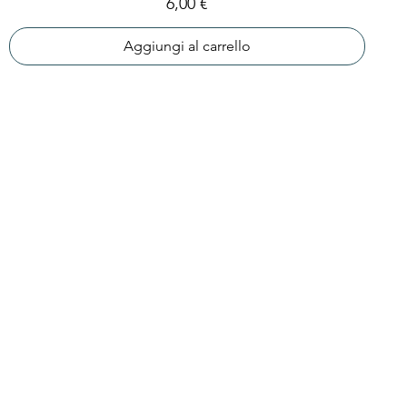
Prezzo
6,00 €
Aggiungi al carrello