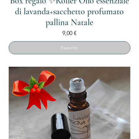
Box regalo ✨Roller Olio essenziale
di lavanda+sacchetto profumato
pallina Natale
Prezzo
9,00 €
Esaurito