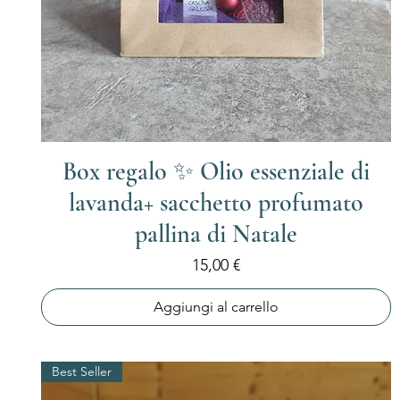
Box regalo ✨ Olio essenziale di
lavanda+ sacchetto profumato
pallina di Natale
Prezzo
15,00 €
Aggiungi al carrello
Best Seller