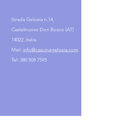
Strada Gelosia n.14,
Castelnuovo Don Bosco (AT)
14022, Italia
Mail:
info@cascinagelosia.com
Tel:
380 508 7595