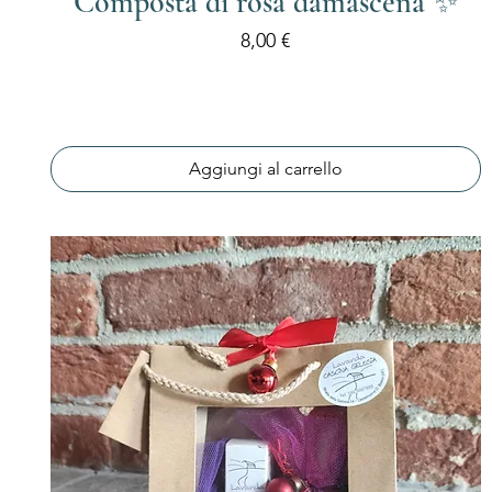
Composta di rosa damascena ✨
Prezzo
8,00 €
Aggiungi al carrello