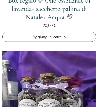
Box regalo ✨ Olio essenziale di
lavanda+ sacchetto pallina di
Natale+ Acqua 💜
Prezzo
20,00 €
Aggiungi al carrello