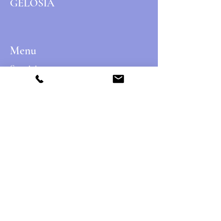
GELOSIA
Menu
Seguici su:
Facebook
Instagram
Contatti
Strada Gelosia n.14,
Castelnuovo Don Bosco (AT)
14022, Italia
Mail:
info@cascinagelosia.com