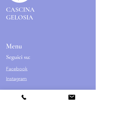
CASCINA
GELOSIA
Menu
Seguici su:
Facebook
Instagram
Contatti
Strada Gelosia n.14,
Castelnuovo Don Bosco (AT)
14022, Italia